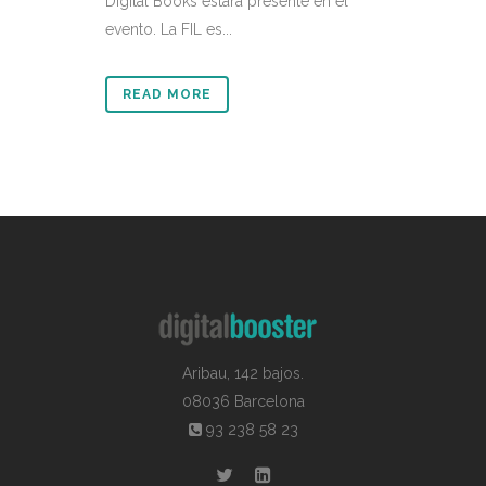
Digital Books estará presente en el
evento. La FIL es...
READ MORE
Aribau, 142 bajos.
08036 Barcelona
93 238 58 23